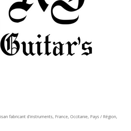
tisan fabricant d'instruments
,
France
,
Occitanie
,
Pays / Région
,